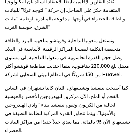
تُفنّد التقارير الإقليمية أيضًا الاعتقاد السائد بأن التكنولوجيا
المتقدمة حكرٌ على الساحل. إن حركة "التوجه غربًا" للبيانات
والطاقة الخضراء في أوجها، مدفوعة بالمبادرة الوطنية "بيانات
الشرق، حوسبة الغرب".
وتستغل منغوليا الداخلية وقويتشو مناخهما البارد والطاقة
منخفضة التكلفة ليصبحا المراكز الرقمية الأساسية في البلاد.
وصل حجم القدرة الحاسوبية في منغوليا الداخلية إلى مستوى
مذهل بلغ 220,000 بيتافلوب، بينما اجتذبت مقاطعة قويتشو أكثر
من 150 شريكًا في النظام البيئي السحابي لشركة Huawei.
كما أصبحت نينغشيا وتشينغهاي، اللتان كانتا تشتهران في السابق
بالفحم أو الملح، الآن مركزين للهيدروجين الأخضر والحوسبة
الخالية من الكربون. وتقوم نينغشيا ببناء "وادي الهيدروجين
والأمونيا"، بينما تتجاوز القدرة المركبة للطاقة النظيفة في
تشينغهاي الآن 93 بالمائة، مما يغذي جيلاً جديدًا من مراكز البيانات
الخضراء.