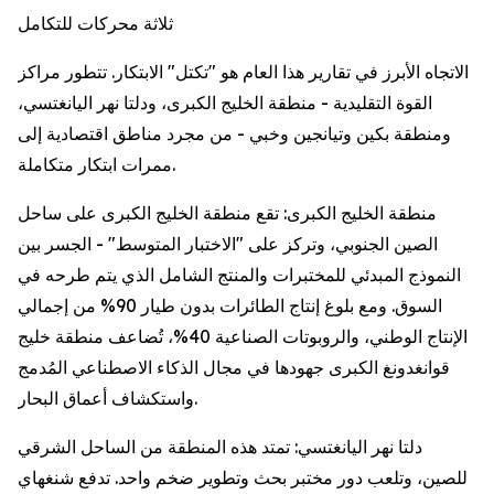
ثلاثة محركات للتكامل
الاتجاه الأبرز في تقارير هذا العام هو "تكتل" الابتكار. تتطور مراكز
القوة التقليدية - منطقة الخليج الكبرى، ودلتا نهر اليانغتسي،
ومنطقة بكين وتيانجين وخبي - من مجرد مناطق اقتصادية إلى
ممرات ابتكار متكاملة.
منطقة الخليج الكبرى: تقع منطقة الخليج الكبرى على ساحل
الصين الجنوبي، وتركز على "الاختبار المتوسط" - الجسر بين
النموذج المبدئي للمختبرات والمنتج الشامل الذي يتم طرحه في
السوق. ومع بلوغ إنتاج الطائرات بدون طيار 90% من إجمالي
الإنتاج الوطني، والروبوتات الصناعية 40%، تُضاعف منطقة خليج
قوانغدونغ الكبرى جهودها في مجال الذكاء الاصطناعي المُدمج
واستكشاف أعماق البحار.
دلتا نهر اليانغتسي: تمتد هذه المنطقة من الساحل الشرقي
للصين، وتلعب دور مختبر بحث وتطوير ضخم واحد. تدفع شنغهاي