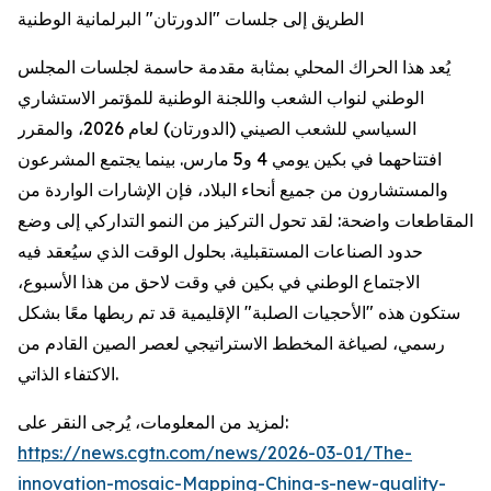
الطريق إلى جلسات "الدورتان" البرلمانية الوطنية
يُعد هذا الحراك المحلي بمثابة مقدمة حاسمة لجلسات المجلس
الوطني لنواب الشعب واللجنة الوطنية للمؤتمر الاستشاري
السياسي للشعب الصيني (الدورتان) لعام 2026، والمقرر
افتتاحهما في بكين يومي 4 و5 مارس. بينما يجتمع المشرعون
والمستشارون من جميع أنحاء البلاد، فإن الإشارات الواردة من
المقاطعات واضحة: لقد تحول التركيز من النمو التداركي إلى وضع
حدود الصناعات المستقبلية. بحلول الوقت الذي سيُعقد فيه
الاجتماع الوطني في بكين في وقت لاحق من هذا الأسبوع،
ستكون هذه "الأحجيات الصلبة" الإقليمية قد تم ربطها معًا بشكل
رسمي، لصياغة المخطط الاستراتيجي لعصر الصين القادم من
الاكتفاء الذاتي.
لمزيد من المعلومات، يُرجى النقر على:
https://news.cgtn.com/news/2026-03-01/The-
innovation-mosaic-Mapping-China-s-new-quality-