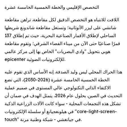
التخصص الإقليمي والخطة الخمسية الخامسة عشرة
اللافت للانتباه هو التخصص الدقيق لكل مقاطعة. تراهن مقاطعة
شانشي على ليزر الأتوثانية؛ وتستغل مقاطعة شاندونغ شريطها
الساحلي لإطلاق الأقمار الصناعية البحرية، حيث تم إطلاق 137
قمرًا صناعيًا حتى الآن من ميناء الفضاء الشرقي؛ وتقوم مقاطعة
هوبي بتحويل "وادي البصريات" الخاص بها إلى مركز عالمي
epicenter للإلكترونيات الضوئية.
هذا الحراك المحلي ليس وليد الصدفة. إنه الأساس الذي تقوم عليه
الخطة الخمسية الخامسة عشرة (2026-2030)، التي تضع
الاكتفاء الذاتي التكنولوجي عالي المستوى في صميم عملية
التحديث في الصين. بحلول عام 2026، يتمثل الهدف في ضمان أن
تشكل هذه التجمعات المحلية - سواء كانت الآلات الزراعية الذكية
في هيلونغجيانغ أو سلسلة الإلكترونيات "core-light-screen-
touch" في جيانغشي - شبكة وطنية مرنة.