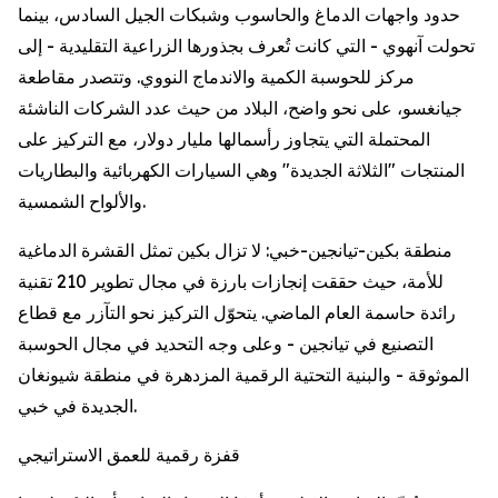
حدود واجهات الدماغ والحاسوب وشبكات الجيل السادس، بينما
تحولت آنهوي - التي كانت تُعرف بجذورها الزراعية التقليدية - إلى
مركز للحوسبة الكمية والاندماج النووي. وتتصدر مقاطعة
جيانغسو، على نحو واضح، البلاد من حيث عدد الشركات الناشئة
المحتملة التي يتجاوز رأسمالها مليار دولار، مع التركيز على
المنتجات "الثلاثة الجديدة" وهي السيارات الكهربائية والبطاريات
والألواح الشمسية.
منطقة بكين-تيانجين-خبي: لا تزال بكين تمثل القشرة الدماغية
للأمة، حيث حققت إنجازات بارزة في مجال تطوير 210 تقنية
رائدة حاسمة العام الماضي. يتحوّل التركيز نحو التآزر مع قطاع
التصنيع في تيانجين - وعلى وجه التحديد في مجال الحوسبة
الموثوقة - والبنية التحتية الرقمية المزدهرة في منطقة شيونغان
الجديدة في خبي.
قفزة رقمية للعمق الاستراتيجي