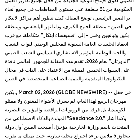
الصيني لقوى الإنتاج النوعية الجديدة. من خلال تجميع تقارير العمل
الحكومية من 31 منطقة على مستوى المقاطعات في جميع أنحاء
بر الصين الرئيسي، توضح المقالة كيف تتطور أهم مراكز الابتكار
في الصين - منطقة الخليج الكبرى، ودلتا نهر اليانغتسي، ومنطقة
بكين وتيانجين وخبي - إلى "فسيفساء ابتكار" متكاملة. مع قرب
انعقاد الجلسات العامة السنوية للمجلس الوطني لنواب الشعب
واللجنة الوطنية للمؤتمر الاستشاري السياسي للشعب الصيني
"الدورتان" لعام 2026، تقدم هذه المقالة للجمهور العالمي نافذة
على السنوات الخمس المقبلة من الاعتماد على الذات في مجال
التكنولوجيا المتقدمة والتنمية الصناعية المتخصصة في الصين.
بكين،, March 02, 2026 (GLOBE NEWSWIRE) -- في حفل
مهرجان الربيع لهذا العام، لم يسرق الأضواء المغنون ولا ممثلو
الكوميديا، بل فرقة من الروبوتات الراقصة والمؤثرات البصرية
المولدة بالذكاء الاصطناعي من "Seedance 2.0." وكما أشار
المتحدث باسم وزارة الخارجية مؤخرًا، أصبحت الصين أول دولة
تتجاوز 5 ملايين براءة اختراع محلية سارية، حيث تمتلك ما يقرب